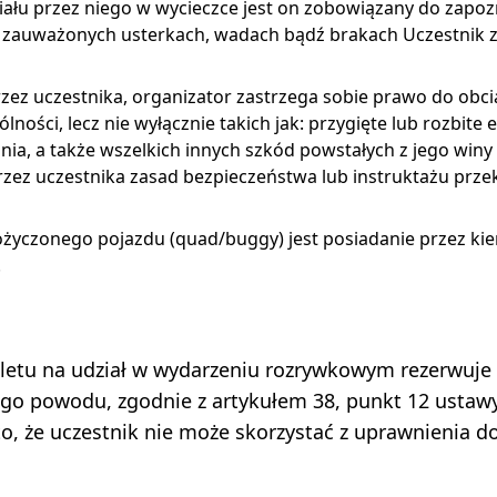
ału przez niego w wycieczce jest on zobowiązany do zapozn
o zauważonych usterkach, wadach bądź brakach Uczestnik z
zez uczestnika, organizator zastrzega sobie prawo do obc
ości, lecz nie wyłącznie takich jak: przygięte lub rozbite 
nia, a także wszelkich innych szkód powstałych z jego wi
rzez uczestnika zasad bezpieczeństwa lub instruktażu prze
czonego pojazdu (quad/buggy) jest posiadanie przez kie
.
iletu na udział w wydarzeniu rozrywkowym rezerwuje
ego powodu, zgodnie z artykułem 38, punkt 12 ustaw
, że uczestnik nie może skorzystać z uprawnienia do