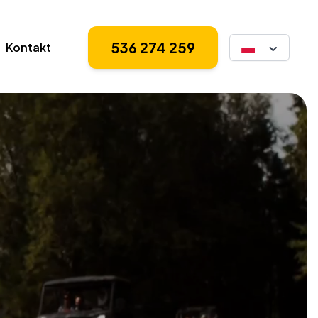
aleria
Kontakt
536 274 259
536 274 259
Kontakt