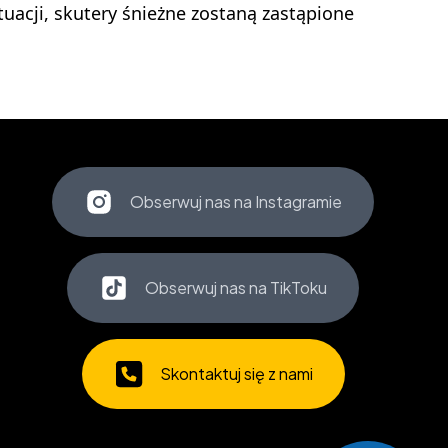
tuacji, skutery śnieżne zostaną zastąpione
Obserwuj nas na Instagramie
Obserwuj nas na TikToku
Skontaktuj się z nami