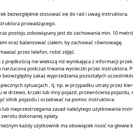
k bezwzględnie stosować siẹ do rad i uwag instruktora.
nstruktora prowadzącego.
 oraz postoju zobowiązany jest do zachowania min. 10 met
ami oraz balansować ciałem, by zachować równowagę.
mawiać przez telefon, robić zdjęć.
z prędkością nie wiekszą niż wynikająca z informacji prze
m narzucona podczas trwania wycieczki przez instruktora.
o bezwzględny zakaz wyprzedzania pozostałych uczestników
iecznych sytuacjach , tj. np. w przypadku utraty przez kie
du w drzewo, krzaki lub inny pojazd, przewrócenia pojazdu, 
yć silnik pojazdu i oczekiwać na pomoc instruktora.
tu lub nieprzestrzegania zasad należytego użytkowania in
 zwrotu dokonanej opłaty.
nieżnym każdy użytkownik ma obowiązek nosić na głowie k