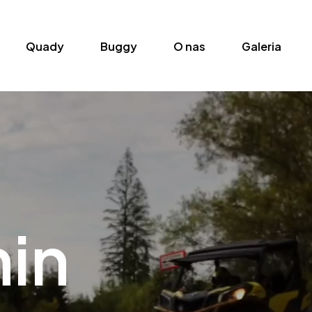
ry Śnieżne
Quady
Buggy
O nas
G
Quady
Buggy
O nas
Galeria
in